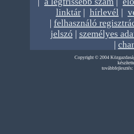
|
a legfrissebb szám
|
elő
linktár
|
hírlevél
|
v
|
felhasználó regisztrá
jelszó
|
személyes ada
|
chan
Copyright © 2004 Közgazdasági
készített
továbbfejlesztés: