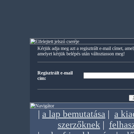
Kérjük adja meg azt a regisztrált e-mail címet, amel
amelyet kérjük belépés után változtasson meg!
Regisztrált e-mail
cím:
|
a lap bemutatása
|
a ki
szerzőknek
|
felhas