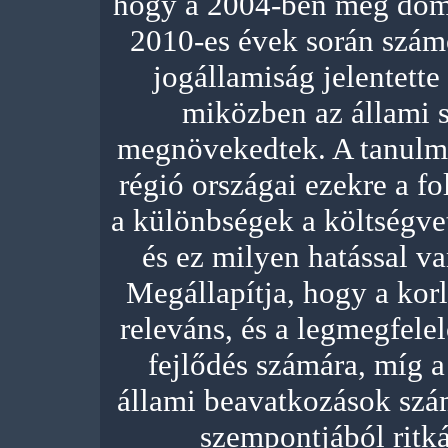
hogy a 2004-ben még domin
2010-es évek során számo
jogállamiság jelentett
miközben az állami s
megnövekedtek. A tanulmá
régió országai ezekre a 
a különbségek a költségve
és ez milyen hatással va
Megállapítja, hogy a korl
releváns, és a legmegfelel
fejlődés számára, míg a
állami beavatkozások szám
szempontjából ritká