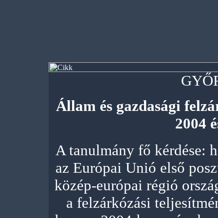
GYŐ
Állam és gazdasági felz
2004 é
A tanulmány fő kérdése: h
az Európai Unió első poszt 
közép-európai régió orszá
a felzárkózási teljesítm