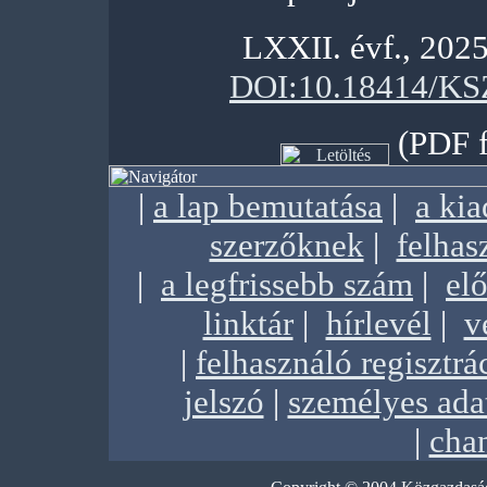
LXXII. évf., 2025
DOI:10.18414/KS
(PDF f
|
a lap bemutatása
|
a ki
szerzőknek
|
felhas
|
a legfrissebb szám
|
elő
linktár
|
hírlevél
|
v
|
felhasználó regisztrá
jelszó
|
személyes ada
|
chan