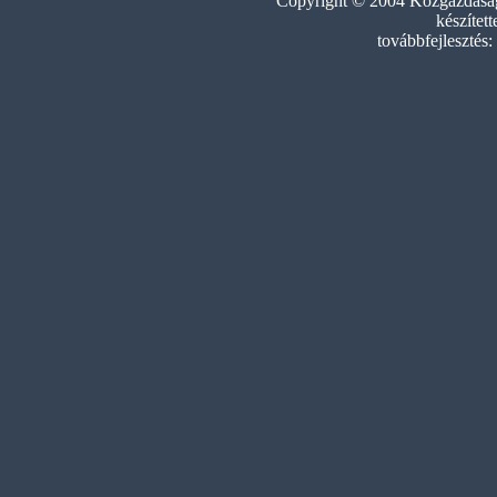
Copyright © 2004 Közgazdasági
készített
továbbfejlesztés: