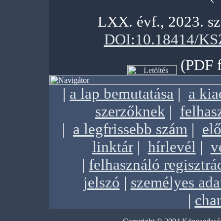
LXX. évf., 2023. s
DOI:10.18414/KS
(PDF f
|
a lap bemutatása
|
a ki
szerzőknek
|
felhas
|
a legfrissebb szám
|
elő
linktár
|
hírlevél
|
v
|
felhasználó regisztrá
jelszó
|
személyes ada
|
chan