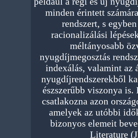
például a régi és új nyugd
minden érintett számára
rendszert, s egyben
racionalizálási lépések
méltányosabb özv
nyugdíjmegosztás rendsze
indexálás, valamint az 
nyugdíjrendszerekből k
észszerűbb viszonya is.
csatlakozna azon orszá
amelyek az utóbbi idő
bizonyos elemeit beve
Literature (