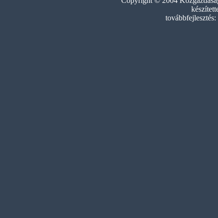
Copyright © 2004 Közgazdasági
készített
továbbfejlesztés: