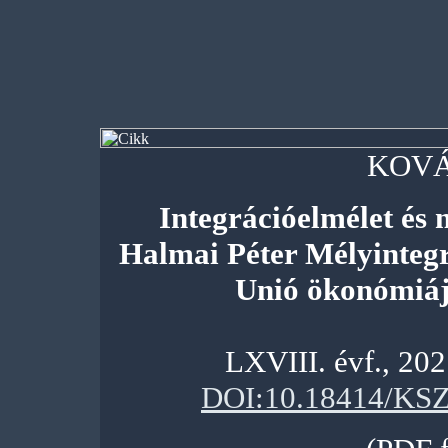
KOVÁ
Integrációelmélet é
Halmai Péter Mélyintegr
Unió ökonómiáj
LXVIII. évf., 20
DOI:10.18414/KSZ