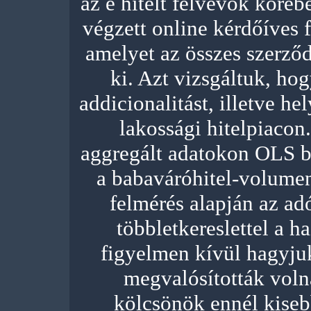
az e hitelt felvevők köré
végzett online kérdőíves 
amelyet az összes szerződ
ki. Azt vizsgáltuk, ho
addicionalitást, illetve he
lakossági hitelpiacon
aggregált adatokon OLS b
a babaváróhitel-volumen
felmérés alapján az ad
többletkereslettel a h
figyelmen kívül hagyjuk 
megvalósították volna
kölcsönök ennél kisebb