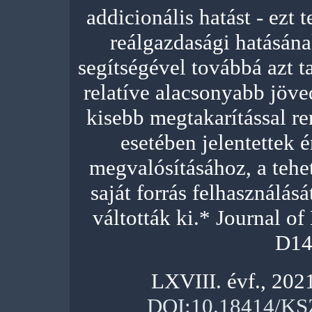
addicionális hatást - ezt 
reálgazdasági hatásána
segítségével továbbá azt t
relatíve alacsonyabb jöv
kisebb megtakarítással r
esetében jelentettek é
megvalósításához, a teh
saját forrás felhasználásá
váltották ki.* Journal o
D14
LXVIII. évf., 202
DOI:10.18414/KS