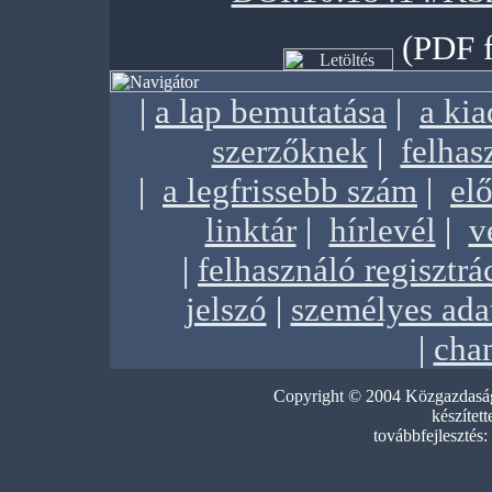
(PDF f
|
a lap bemutatása
|
a ki
szerzőknek
|
felhas
|
a legfrissebb szám
|
elő
linktár
|
hírlevél
|
v
|
felhasználó regisztrá
jelszó
|
személyes ada
|
chan
Copyright © 2004 Közgazdasági
készített
továbbfejlesztés: