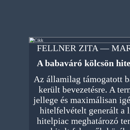
FELLNER ZITA — MA
A babaváró kölcsön hite
Az államilag támogatott 
került bevezetésre. A te
jellege és maximálisan ig
hitelfelvételt generált a
hitelpiac meghatározó t