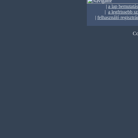
|
a lap bemutatá
|
a legfrissebb s
|
felhasználó regisztrá
Co