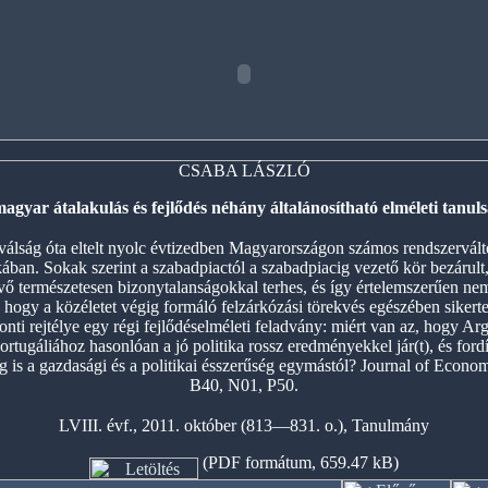
CSABA LÁSZLÓ
agyar átalakulás és fejlődés néhány általánosítható elméleti tanul
válság óta eltelt nyolc évtizedben Magyarországon számos rendszervál
ában. Sokak szerint a szabadpiactól a szabadpiacig vezető kör bezárult
övő természetesen bizonytalanságokkal terhes, és így értelemszerűen ne
 hogy a közéletet végig formáló felzárkózási törekvés egészében siker
nti rejtélye egy régi fejlődéselméleti feladvány: miért van az, hogy A
rtugáliához hasonlóan a jó politika rossz eredményekkel jár(t), és fordí
eg is a gazdasági és a politikai ésszerűség egymástól? Journal of Econo
B40, N01, P50.
LVIII. évf., 2011. október (813—831. o.), Tanulmány
(PDF formátum, 659.47 kB)