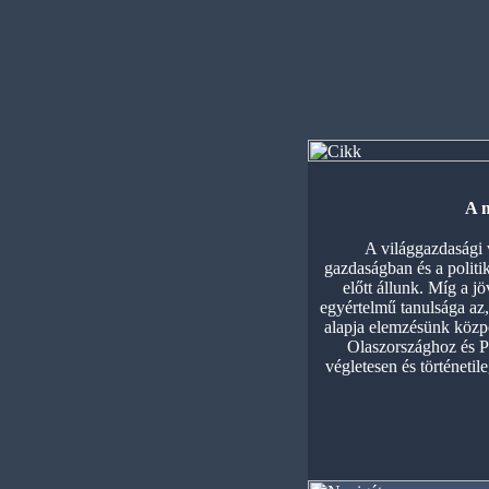
A m
A világgazdasági 
gazdaságban és a politik
előtt állunk. Míg a j
egyértelmű tanulsága az,
alapja elemzésünk közpo
Olaszországhoz és Po
végletesen és történetil