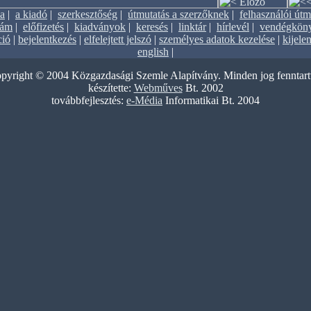
sa
|
a kiadó
|
szerkesztőség
|
útmutatás a szerzőknek
|
felhasználói útm
zám
|
előfizetés
|
kiadványok
|
keresés
|
linktár
|
hírlevél
|
vendégkön
ció
|
bejelentkezés
|
elfelejtett jelszó
|
személyes adatok kezelése
|
kijele
english
|
pyright © 2004 Közgazdasági Szemle Alapítvány. Minden jog fenntart
készítette:
Webműves
Bt. 2002
továbbfejlesztés:
e-Média
Informatikai Bt. 2004