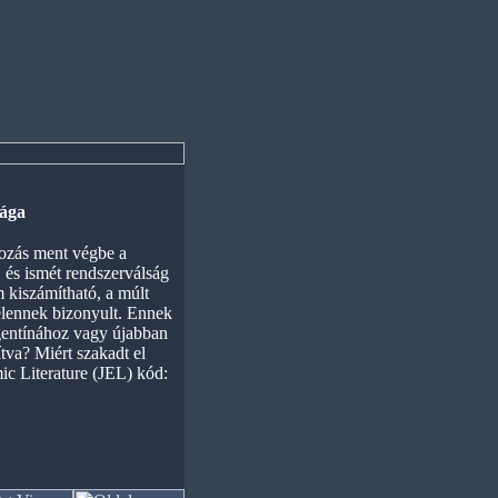
sága
tozás ment végbe a
, és ismét rendszerválság
m kiszámítható, a múlt
telennek bizonyult. Ennek
rgentínához vagy újabban
tva? Miért szakadt el
mic Literature (JEL) kód: