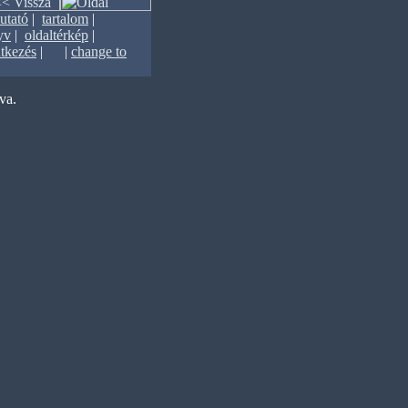
utató
|
tartalom
|
yv
|
oldaltérkép
|
ntkezés
| |
change to
va.