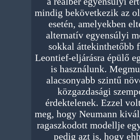
a reálbér egyensúlyi ért
mindig bekövetkezik az o
esetén, amelyekben elté
alternatív egyensúlyi m
sokkal áttekinthetőbb 
Leontief-eljárásra épülő e
is használunk. Megmu
alacsonyabb szintű nö
közgazdasági szempo
érdektelenek. Ezzel vol
meg, hogy Neumann kiváló
ragaszkodott modellje eg
pedig azt is, hogy eh