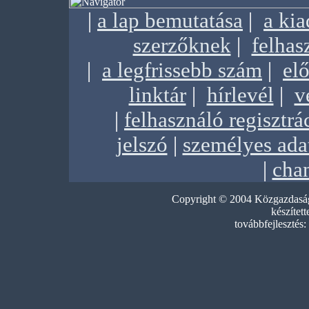
|
a lap bemutatása
|
a ki
szerzőknek
|
felhas
|
a legfrissebb szám
|
elő
linktár
|
hírlevél
|
v
|
felhasználó regisztrá
jelszó
|
személyes ada
|
chan
Copyright © 2004 Közgazdasági
készített
továbbfejlesztés: