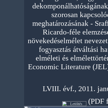
dekomponálhatóságának f
szorosan kapcsolód
meghatározásának - Sraff
Ricardo-féle elemzésé
növekedéselmélet nevezetes
fogyasztás átváltási ha
elméleti és elmélettörté
Economic Literature (JEL
LVIII. évf., 2011. j
(PDF f