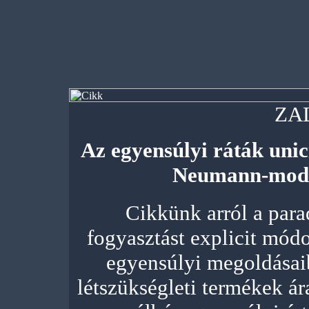
ZA
Az egyensúlyi ráták unici
Neumann-model
Cikkünk arról a para
fogyasztást explicit mó
egyensúlyi megoldásai
létszükségleti termékek ára