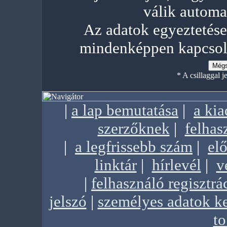
válik automa
Az adatok egyeztetése,
mindenképpen kapcsol
* A csillaggal j
|
a lap bemutatása
|
a ki
szerzőknek
|
felhas
|
a legfrissebb szám
|
elő
linktár
|
hírlevél
|
v
|
felhasználó regisztrá
jelszó
|
személyes adatok k
to