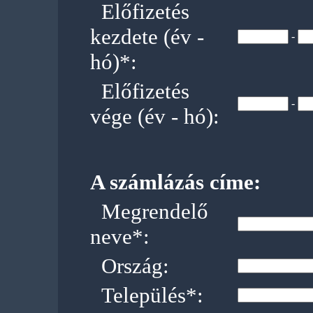
Előfizetés
kezdete (év -
-
hó)*:
Előfizetés
-
vége (év - hó):
A számlázás címe:
Megrendelő
neve*:
Ország:
Település*: