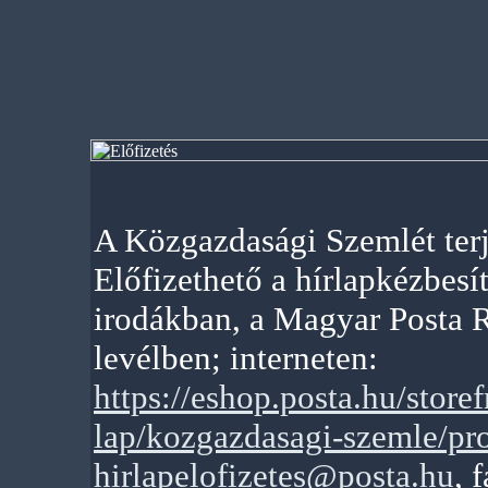
A Közgazdasági Szemlét terj
Előfizethető a hírlapkézbesít
irodákban, a Magyar Posta R
levélben; interneten:
https://eshop.posta.hu/store
lap/kozgazdasagi-szemle/p
hirlapelofizetes@posta.hu
, 